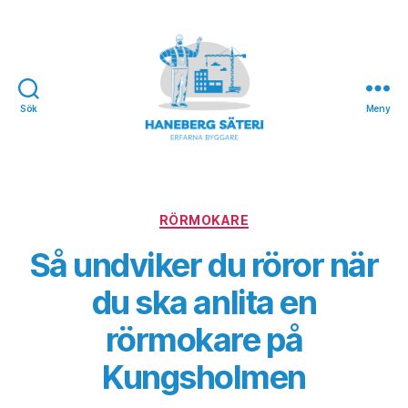
Sök
Meny
Haneberg
Säteri
Kategorier
RÖRMOKARE
Så undviker du röror när
du ska anlita en
rörmokare på
Kungsholmen