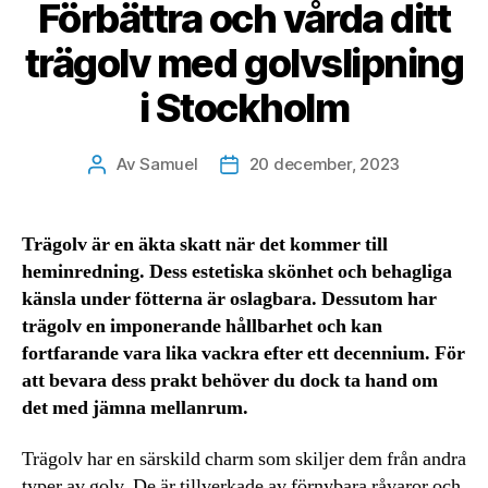
Förbättra och vårda ditt
trägolv med golvslipning
i Stockholm
Av
Samuel
20 december, 2023
Inläggsförfattare
Inläggsdatum
Trägolv är en äkta skatt när det kommer till
heminredning. Dess estetiska skönhet och behagliga
känsla under fötterna är oslagbara. Dessutom har
trägolv en imponerande hållbarhet och kan
fortfarande vara lika vackra efter ett decennium. För
att bevara dess prakt behöver du dock ta hand om
det med jämna mellanrum.
Trägolv har en särskild charm som skiljer dem från andra
typer av golv. De är tillverkade av förnybara råvaror och