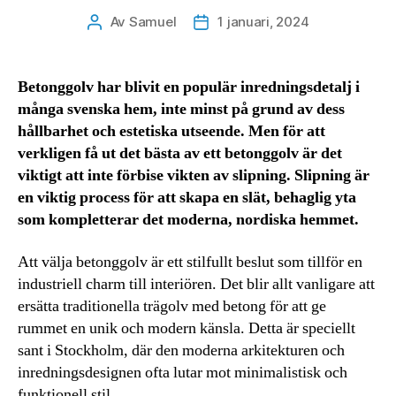
Av
Samuel
1 januari, 2024
Inläggsförfattare
Inläggsdatum
Betonggolv har blivit en populär inredningsdetalj i
många svenska hem, inte minst på grund av dess
hållbarhet och estetiska utseende. Men för att
verkligen få ut det bästa av ett betonggolv är det
viktigt att inte förbise vikten av slipning. Slipning är
en viktig process för att skapa en slät, behaglig yta
som kompletterar det moderna, nordiska hemmet.
Att välja betonggolv är ett stilfullt beslut som tillför en
industriell charm till interiören. Det blir allt vanligare att
ersätta traditionella trägolv med betong för att ge
rummet en unik och modern känsla. Detta är speciellt
sant i Stockholm, där den moderna arkitekturen och
inredningsdesignen ofta lutar mot minimalistisk och
funktionell stil.