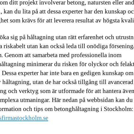
 om ditt projekt involverar betong, natursten eller an
l, kan du lita på att dessa experter har den kunskap o
het som krävs för att leverera resultat av högsta kvali
söka sig på håltagning utan rätt erfarenhet och utrustn
ra riskabelt utan kan också leda till onödiga försenin
. Genom att samarbeta med professionella inom
åltagning minimerar du risken för olyckor och felak
t. Dessa experter har inte bara en gedigen kunskap om
v håltagning, utan de har också tillgång till avancerad
ing och verktyg som är utformade för att hantera äve
mplexa utmaningar. Här nedan på webbsidan kan du 
ormation och tips om betonghåltagning i Stockholm:
sfirmastockholm.se