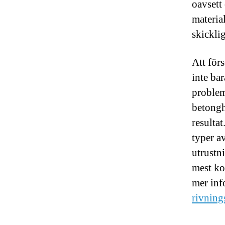
oavsett
materia
skicklig
Att för
inte ba
problem
betongh
resulta
typer a
utrustn
mest ko
mer inf
rivning