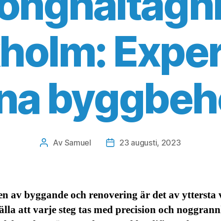
onghåltagni
holm: Expert
ina byggbeh
Av
Samuel
23 augusti, 2023
Inläggsförfattare
Inläggsdatum
en av byggande och renovering är det av yttersta v
älla att varje steg tas med precision och noggrann