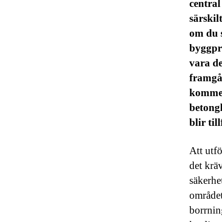
central
särskil
om du s
byggpr
vara d
framgån
kommer
betongh
blir ti
Att utf
det krä
säkerhe
området 
borrnin