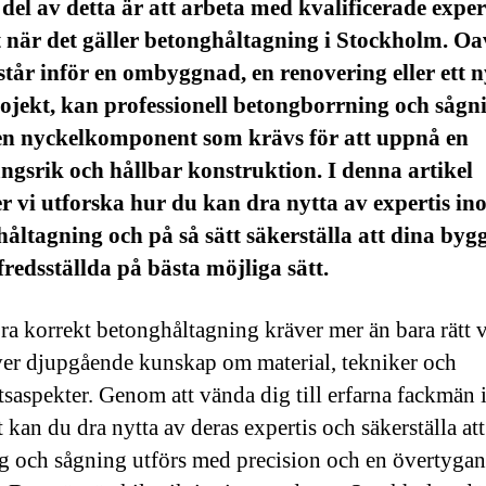
 del av detta är att arbeta med kvalificerade exper
t när det gäller betonghåltagning i Stockholm. Oa
tår inför en ombyggnad, en renovering eller ett n
ojekt, kan professionell betongborrning och sågn
en nyckelkomponent som krävs för att uppnå en
gsrik och hållbar konstruktion. I denna artikel
 vi utforska hur du kan dra nytta av expertis in
åltagning och på så sätt säkerställa att dina by
llfredsställda på bästa möjliga sätt.
öra korrekt betonghåltagning kräver mer än bara rätt 
ver djupgående kunskap om material, tekniker och
tsaspekter. Genom att vända dig till erfarna fackmän
kan du dra nytta av deras expertis och säkerställa att
g och sågning utförs med precision och en övertyga