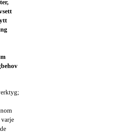
ter,
vsett
ytt
ing
om
ggbehov
verktyg;
 inom
 varje
nde