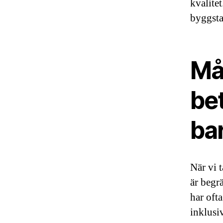
kvalitet
byggsta
Må
be
ba
När vi t
är begr
har oft
inklusi