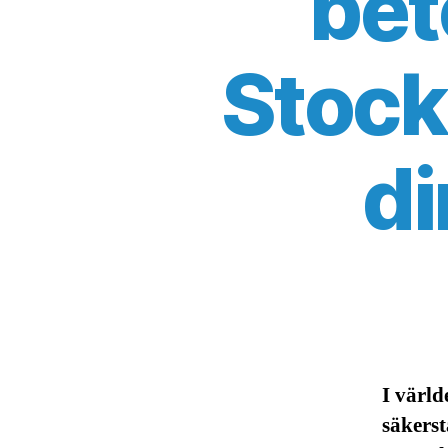
bet
Stock
d
I värld
säkerst