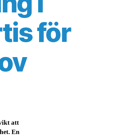
ng i
is för
ov
ikt att
het. En