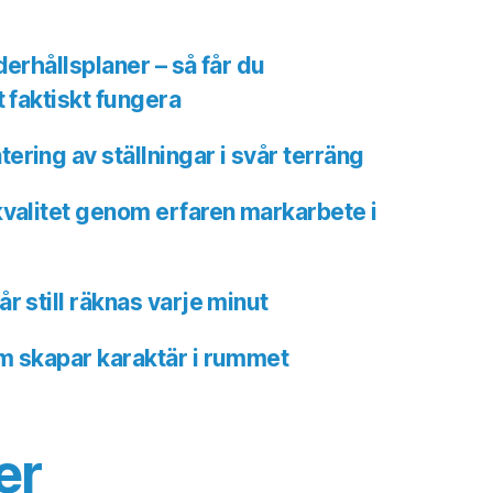
derhållsplaner – så får du
t faktiskt fungera
ering av ställningar i svår terräng
kvalitet genom erfaren markarbete i
r still räknas varje minut
m skapar karaktär i rummet
er