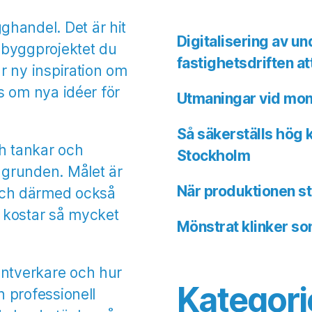
handel. Det är hit
Digitalisering av un
 byggprojektet du
fastighetsdriften at
ar ny inspiration om
ps om nya idéer för
Utmaningar vid mont
Så säkerställs hög 
ch tankar och
Stockholm
n grunden. Målet är
När produktionen stå
ch därmed också
e kostar så mycket
Mönstrat klinker so
antverkare och hur
Kategori
n professionell