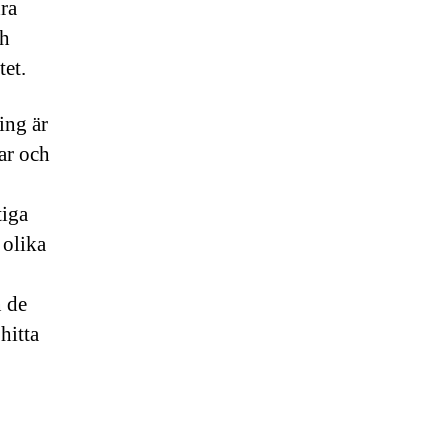
dra
ch
tet.
ing är
gar och
tiga
 olika
n de
hitta