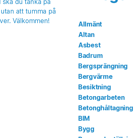
ad ska du tänka på
- utan att tumma på
höver. Välkommen!
Allmänt
Altan
Asbest
Badrum
Bergsprängning
Bergvärme
Besiktning
Betongarbeten
Betonghåltagning
BIM
Bygg