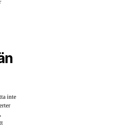
r
än
ta inte
erter
,
tt