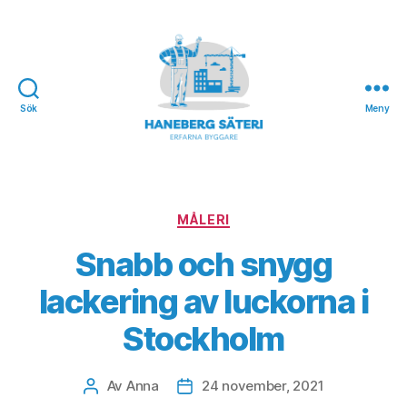
Sök
Meny
Haneberg
Säteri
Kategorier
MÅLERI
Snabb och snygg
lackering av luckorna i
Stockholm
Av
Anna
24 november, 2021
Inläggsförfattare
Inläggsdatum