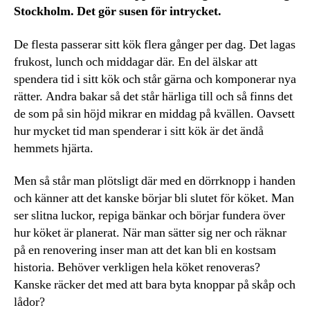
Stockholm. Det gör susen för intrycket.
De flesta passerar sitt kök flera gånger per dag. Det lagas
frukost, lunch och middagar där. En del älskar att
spendera tid i sitt kök och står gärna och komponerar nya
rätter. Andra bakar så det står härliga till och så finns det
de som på sin höjd mikrar en middag på kvällen. Oavsett
hur mycket tid man spenderar i sitt kök är det ändå
hemmets hjärta.
Men så står man plötsligt där med en dörrknopp i handen
och känner att det kanske börjar bli slutet för köket. Man
ser slitna luckor, repiga bänkar och börjar fundera över
hur köket är planerat. När man sätter sig ner och räknar
på en renovering inser man att det kan bli en kostsam
historia. Behöver verkligen hela köket renoveras?
Kanske räcker det med att bara byta knoppar på skåp och
lådor?