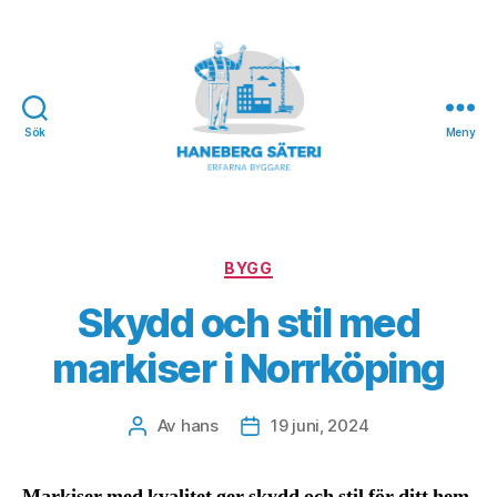
Sök
Meny
Haneberg
Säteri
Kategorier
BYGG
Skydd och stil med
markiser i Norrköping
Av
hans
19 juni, 2024
Inläggsförfattare
Inläggsdatum
Markiser med kvalitet ger skydd och stil för ditt hem