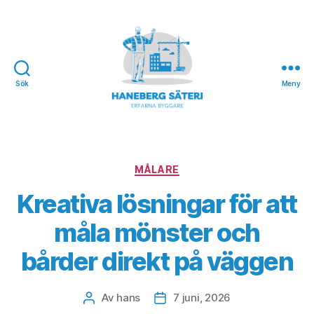
Sök
Meny
Haneberg
Säteri
Kategorier
MÅLARE
Kreativa lösningar för att
måla mönster och
bårder direkt på väggen
Av
hans
7 juni, 2026
Inläggsförfattare
Inläggsdatum